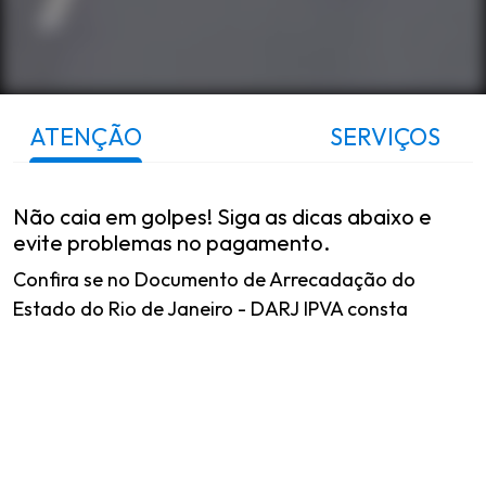
ATENÇÃO
SERVIÇOS
Não caia em golpes! Siga as dicas abaixo e
evite problemas no pagamento.
Confira se no Documento de Arrecadação do
Estado do Rio de Janeiro - DARJ IPVA consta
Favorecido: SEFAZ RJ - SECRETARIA DE ESTADO DE
FAZENDA DO RJ - CNPJ:
42.498.675/0001-52
Confira se o beneficiário é o
CNPJ
42.498.675/0001-52
ao realizar o pagamento.
Para pagamento por PIX o nome do beneficiário é: